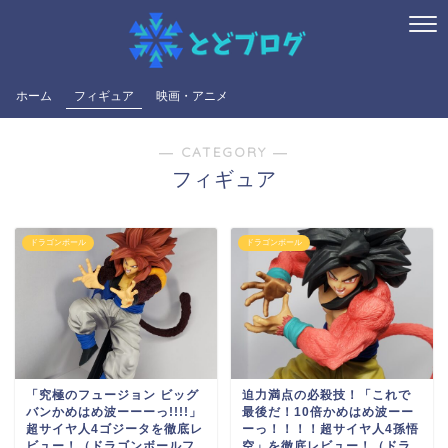
ホーム
フィギュア
映画・アニメ
― CATEGORY ―
フィギュア
ドラゴンボール
ドラゴンボール
「究極のフュージョン ビッグ
迫力満点の必殺技！「これで
バンかめはめ波ーーーっ!!!!」
最後だ！10倍かめはめ波ーー
超サイヤ人4ゴジータを徹底レ
ーっ！！！！超サイヤ人4孫悟
ビュー！（ドラゴンボールフ
空」を徹底レビュー！（ドラ