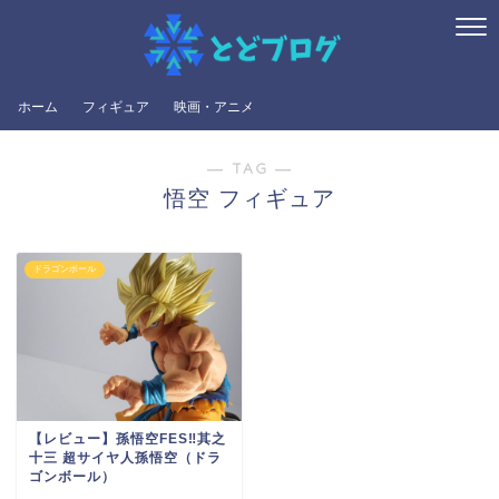
ホーム
フィギュア
映画・アニメ
― TAG ―
悟空 フィギュア
ドラゴンボール
【レビュー】孫悟空FES‼其之
十三 超サイヤ人孫悟空（ドラ
ゴンボール）