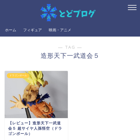
ホーム
フィギュア
映画・アニメ
― TAG ―
造形天下一武道会５
ドラゴンボール
【レビュー】造形天下一武道
会５ 超サイヤ人孫悟空（ドラ
ゴンボール）